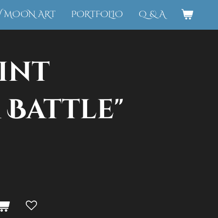
W MOON ART
PORTFOLIO
Q & A
int
 Battle"