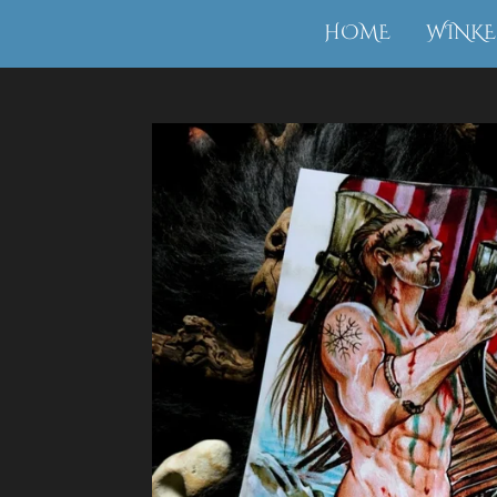
Ga
HOME
WINKE
direct
naar
de
hoofdinhoud