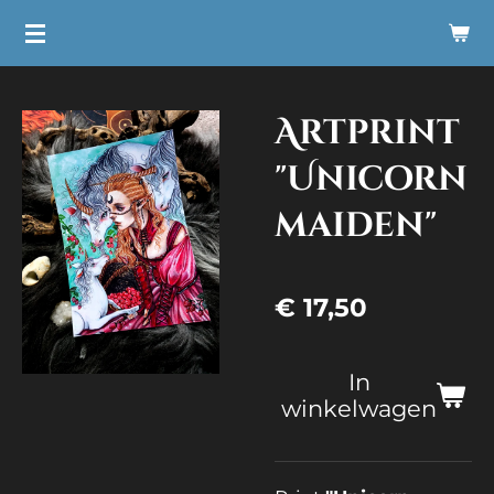
Ga
direct
naar
Artprint
de
hoofdinhoud
"Unicorn
maiden"
€ 17,50
In
winkelwagen