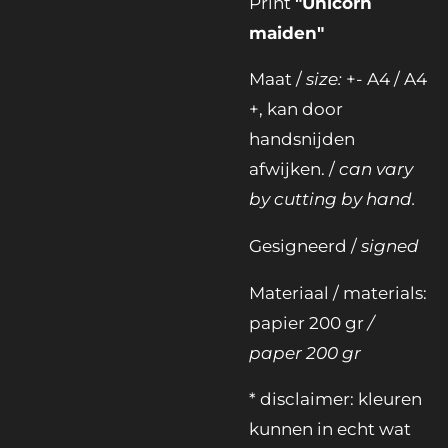
Print
"Unicorn
maiden"
Maat /
size:
+- A4 / A4
+, kan door
handsnijden
afwijken. /
can vary
by cutting by hand.
Gesigneerd /
signed
Materiaal / materials:
papier 200 gr
/
paper 200 gr
* disclaimer: kleuren
kunnen in echt wat