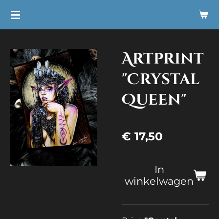
Ga
direct
naar
Artprint
de
hoofdinhoud
"Crystal
Queen"
€ 17,50
In
winkelwagen