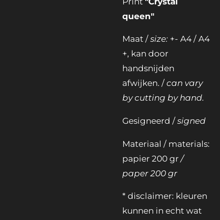
Print
"Crystal
queen"
Maat /
size:
+- A4 / A4
+, kan door
handsnijden
afwijken. /
can vary
by cutting by hand.
Gesigneerd /
signed
Materiaal / materials:
papier 200 gr
/
paper 200 gr
* disclaimer: kleuren
kunnen in echt wat