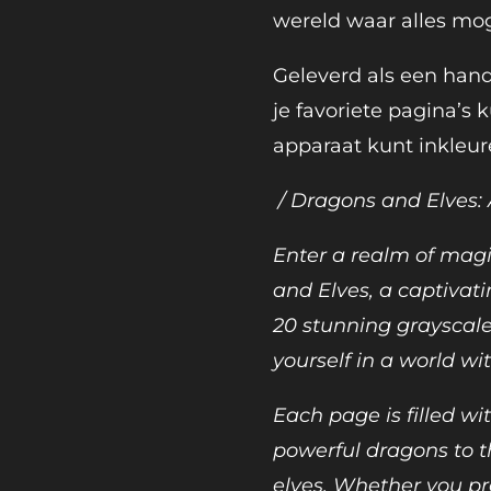
wereld waar alles moge
Geleverd als een hand
je favoriete pagina’s 
apparaat kunt inkleur
/ Dragons and Elves:
Enter a realm of mag
and Elves, a captivat
20 stunning grayscale
yourself in a world wi
Each page is filled wit
powerful dragons to t
elves. Whether you pr