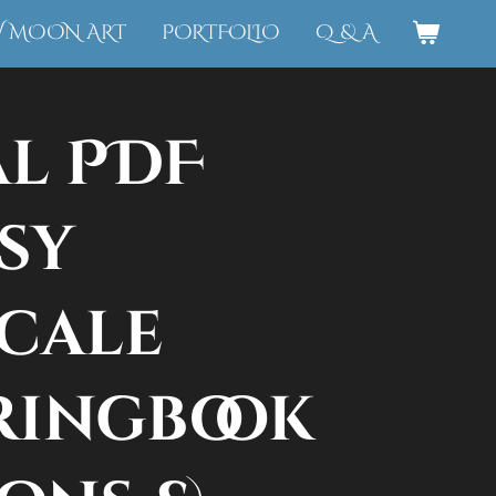
W MOON ART
PORTFOLIO
Q & A
al PDF
sy
cale
ringbook