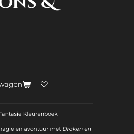
ons &
lwagen
 Fantasie Kleurenboek
 magie en avontuur met
Draken en