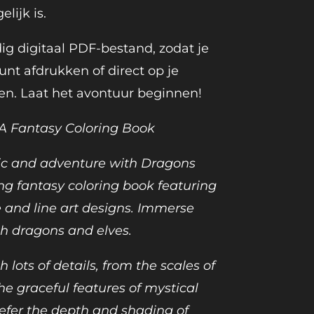
lijk is.
ig digitaal PDF-bestand, zodat je
kunt afdrukken of direct op je
en. Laat het avontuur beginnen!
 A Fantasy Coloring Book
ic and adventure with Dragons
ing fantasy coloring book featuring
 and line art designs. Immerse
th dragons and elves.
h lots of details, from the scales of
he graceful features of mystical
efer the depth and shading of