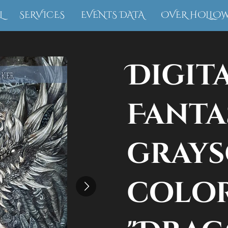
L
SERVICES
EVENTS DATA
OVER HOLLO
Digit
Fanta
grays
colo