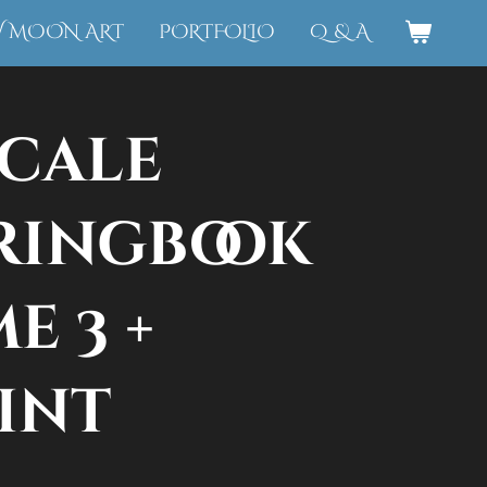
W MOON ART
PORTFOLIO
Q & A
cale
ringbook
e 3 +
int