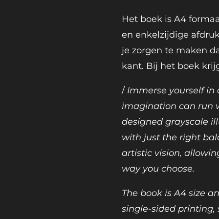
Het boek is A4 forma
en enkelzijdige afdru
je zorgen te maken da
kant. Bij het boek krij
/
Immerse yourself in
imagination can run wi
designed grayscale il
with just the right ba
artistic vision, allow
way you choose.
The book is A4 size a
single-sided printing,