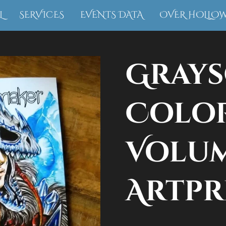
L
SERVICES
EVENTS DATA
OVER HOLLO
Grays
Colo
Volum
Artpr