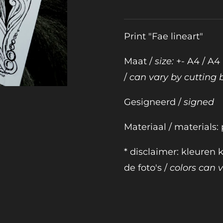
Print "Fae lineart"
Maat /
size:
+- A4 / A4
/
can vary by cutting 
Gesigneerd /
signed
Materiaal / materials:
* disclaimer: kleuren
de foto's /
colors can va