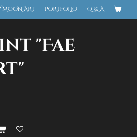
W MOON ART
PORTFOLIO
Q & A
int "Fae
rt"