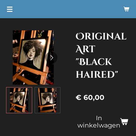
Ga
direct
naar
Original
de
hoofdinhoud
Art
"Black
haired"
€ 60,00
In
winkelwagen