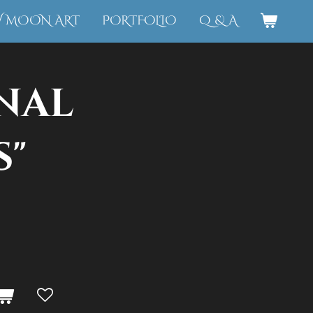
W MOON ART
PORTFOLIO
Q & A
nal
s"