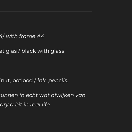
4/
with frame A4
t glas / black with glass
inkt, potlood /
ink, pencils.
 kunnen in echt wat afwijken van
ary a bit in real life