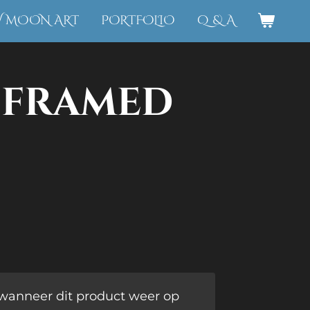
W MOON ART
PORTFOLIO
Q & A
 framed
wanneer dit product weer op