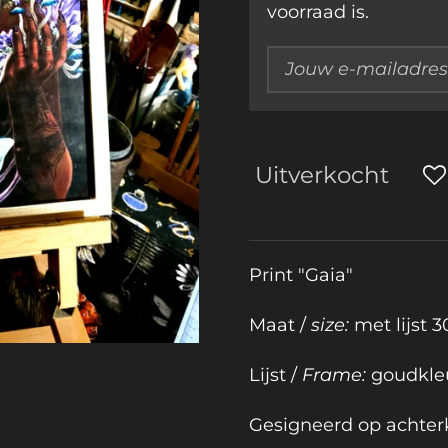
voorraad is.
Uitverkocht
Print "Gaia"
Maat /
size:
met lijst 
Lijst /
Frame:
goudkleu
Gesigneerd op achter