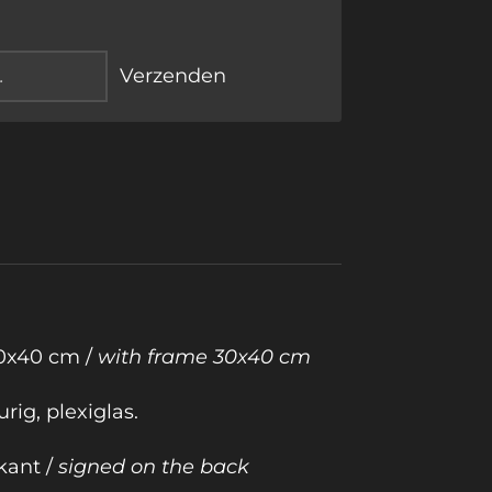
Verzenden
30x40 cm /
with frame 30x40 cm
rig, plexiglas.
kant /
signed on the back