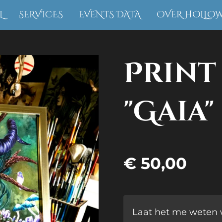
L
SERVICES
EVENTS DATA
OVER HOLLO
Print
"Gaia"
€ 50,00
Laat het me weten 