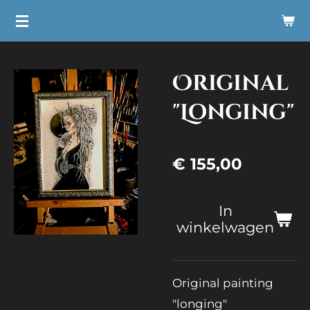
Ga
direct
naar
Original
de
hoofdinhoud
"Longing"
€ 155,00
In
winkelwagen
Original painting
"longing"