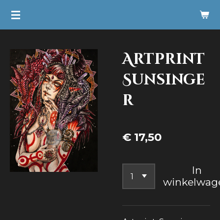
Ga
direct
naar
Artprint
de
hoofdinhoud
Sunsinge
r
€ 17,50
In
winkelwag