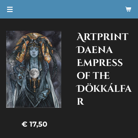
Ga
direct
naar
Artprint
de
hoofdinhoud
Daena
Empress
of the
Dökkálfa
r
€ 17,50