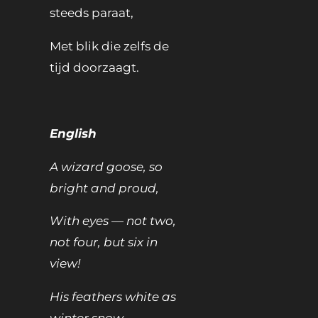
steeds paraat,
Met blik die zelfs de
tijd doorzaagt.
English
A wizard goose, so
bright and proud,
With eyes — not two,
not four, but six in
view!
His feathers white as
winter snow,