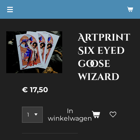
Ga
direct
naar
Artprint
de
hoofdinhoud
Six eyed
goose
wizard
€ 17,50
In
winkelwagen